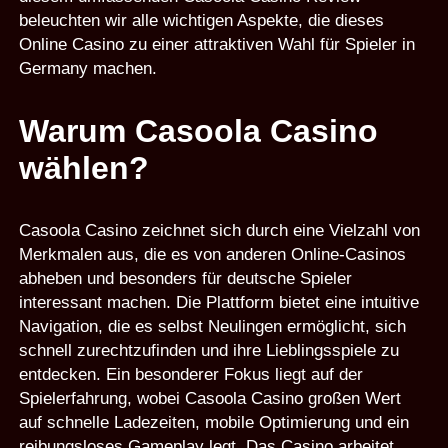
beleuchten wir alle wichtigen Aspekte, die dieses
Online Casino zu einer attraktiven Wahl für Spieler in
Germany machen.
Warum Casoola Casino
wählen?
Casoola Casino zeichnet sich durch eine Vielzahl von
Merkmalen aus, die es von anderen Online-Casinos
abheben und besonders für deutsche Spieler
interessant machen. Die Plattform bietet eine intuitive
Navigation, die es selbst Neulingen ermöglicht, sich
schnell zurechtzufinden und ihre Lieblingsspiele zu
entdecken. Ein besonderer Fokus liegt auf der
Spielerfahrung, wobei Casoola Casino großen Wert
auf schnelle Ladezeiten, mobile Optimierung und ein
reibungsloses Gameplay legt. Das Casino arbeitet