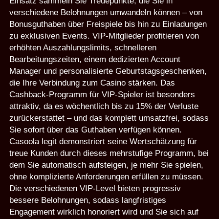
Einsatz sammeln Sie Treuepunkte, die Sie in
verschiedene Belohnungen umwandeln können – von
Bonusguthaben über Freispiele bis hin zu Einladungen
zu exklusiven Events. VIP-Mitglieder profitieren von
erhöhten Auszahlungslimits, schnelleren
Bearbeitungszeiten, einem dedizierten Account
Manager und personalisierte Geburtstagsgeschenken,
die Ihre Verbindung zum Casino stärken. Das
Cashback-Programm für VIP-Spieler ist besonders
attraktiv, da es wöchentlich bis zu 15% der Verluste
zurückerstattet – und das komplett umsatzfrei, sodass
Sie sofort über das Guthaben verfügen können.
Casoola legit demonstriert seine Wertschätzung für
treue Kunden durch dieses mehrstufige Programm, bei
dem Sie automatisch aufsteigen, je mehr Sie spielen,
ohne komplizierte Anforderungen erfüllen zu müssen.
Die verschiedenen VIP-Level bieten progressiv
bessere Belohnungen, sodass langfristiges
Engagement wirklich honoriert wird und Sie sich auf