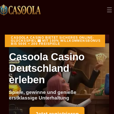
CASOOLA CASINO BIETET SICHERES ONLINE-
GLÜCKSSPIEL 🎰 MIT 100% WILLKOMMENSBONUS
BIS 500€ + 200 FREISPIELE
Casoola Casino
Deutschland
erleben
Spiele, gewinne und genieße
erstklassige Unterhaltung
Jetzt registrieren