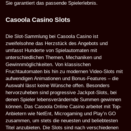
Sie garantiert das passende Spielerlebnis.
Casoola Casino Slots
Die Slot-Sammlung bei Casoola Casino ist
zweifelsohne das Herzstück des Angebots und
umfasst Hunderte von Spielautomaten mit
unterschiedlichen Themen, Mechaniken und
Gewinnmöglichkeiten. Von klassischen
Fruchtautomaten bis hin zu modernen Video-Slots mit
aufwendigen Animationen und Bonus-Features – die
Auswahl lässt keine Wünsche offen. Besonders
hervorzuheben sind progressive Jackpot-Slots, bei
denen Spieler lebensverändernde Summen gewinnen
können. Das Casoola Online Casino arbeitet mit Top-
Anbietern wie NetEnt, Microgaming und Play’n GO
zusammen, um stets die neuesten und beliebtesten
Titel anzubieten. Die Slots sind nach verschiedenen