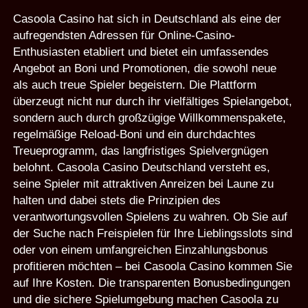
Casoola Casino hat sich in Deutschland als eine der
aufregendsten Adressen für Online-Casino-
Enthusiasten etabliert und bietet ein umfassendes
Angebot an Boni und Promotionen, die sowohl neue
als auch treue Spieler begeistern. Die Plattform
überzeugt nicht nur durch ihr vielfältiges Spielangebot,
sondern auch durch großzügige Willkommenspakete,
regelmäßige Reload-Boni und ein durchdachtes
Treueprogramm, das langfristiges Spielvergnügen
belohnt. Casoola Casino Deutschland versteht es,
seine Spieler mit attraktiven Anreizen bei Laune zu
halten und dabei stets die Prinzipien des
verantwortungsvollen Spielens zu wahren. Ob Sie auf
der Suche nach Freispielen für Ihre Lieblingsslots sind
oder von einem umfangreichen Einzahlungsbonus
profitieren möchten – bei Casoola Casino kommen Sie
auf Ihre Kosten. Die transparenten Bonusbedingungen
und die sichere Spielumgebung machen Casoola zu