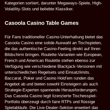
Kategorien sortiert, darunter Megaways-Spiele, High-
Volatility-Slots und beliebte Klassiker.
Casoola Casino Table Games
Für Fans traditioneller Casino-Unterhaltung bietet das
Casoola Casino eine solide Auswahl an Tischspielen,
die das authentische Casino-Feeling direkt auf Ihren
Bildschirm bringen. Roulette-Varianten wie European,
French und American Roulette stehen ebenso zur
Verfügung wie verschiedene Blackjack-Versionen mit
unterschiedlichen Regelsets und Einsatzlimits.
Baccarat, Poker und Casino Hold’em runden das
Angebot ab und bieten sowohl Einsteigern als auch
Strategie-Experten spannende Herausforderungen.
Das Casoola Casino legit lizenzierte Tischesspiel-
Portfolio überzeugt durch faire RTPs und flüssige
Spielabläufe. Die Live-Dealer-Sektion erweitert das