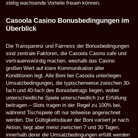
stetig wachsende Vorteile freuen können.
Casoola Casino Bonusbedingungen im
Überblick
Die Transparenz und Fairness der Bonusbedingungen
sind zentrale Faktoren, die Casoola Casino safe und
vertrauenswürdig machen, weshalb das Casino
großen Wert auf klare Kommunikation aller
Konditionen legt. Alle Boni bei Casoola unterliegen
Umsatzbedingungen, die typischerweise zwischen 30-
fach und 40-fach des Bonusbetrags liegen, wobei
unterschiedliche Spiele unterschiedlich zur Erfüllung
beitragen – Slots tragen in der Regel zu 100% bei,
während Tischspiele oft nur teilweise angerechnet
werden. Die Gültigkeitsdauer der Boni variiert je nach
Aktion, liegt aber meist zwischen 7 und 30 Tagen,
innerhalb derer die Umsatzbedingungen erfüllt werden