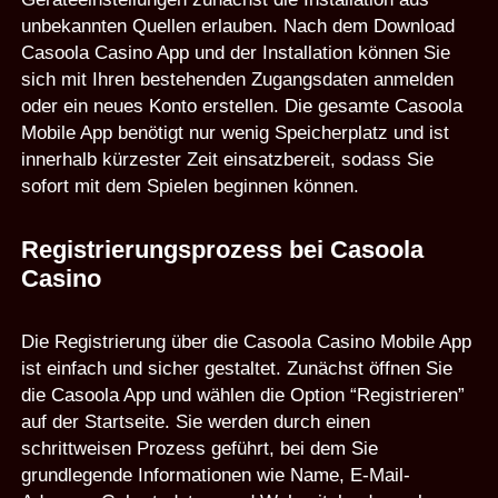
unbekannten Quellen erlauben. Nach dem Download
Casoola Casino App und der Installation können Sie
sich mit Ihren bestehenden Zugangsdaten anmelden
oder ein neues Konto erstellen. Die gesamte Casoola
Mobile App benötigt nur wenig Speicherplatz und ist
innerhalb kürzester Zeit einsatzbereit, sodass Sie
sofort mit dem Spielen beginnen können.
Registrierungsprozess bei Casoola
Casino
Die Registrierung über die Casoola Casino Mobile App
ist einfach und sicher gestaltet. Zunächst öffnen Sie
die Casoola App und wählen die Option “Registrieren”
auf der Startseite. Sie werden durch einen
schrittweisen Prozess geführt, bei dem Sie
grundlegende Informationen wie Name, E-Mail-