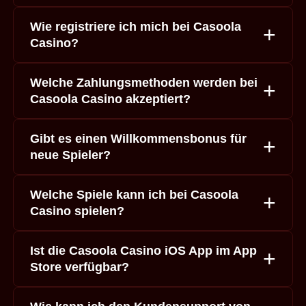
Wie registriere ich mich bei Casoola
Casino?
Welche Zahlungsmethoden werden bei
Casoola Casino akzeptiert?
Gibt es einen Willkommensbonus für
neue Spieler?
Welche Spiele kann ich bei Casoola
Casino spielen?
Ist die Casoola Casino iOS App im App
Store verfügbar?