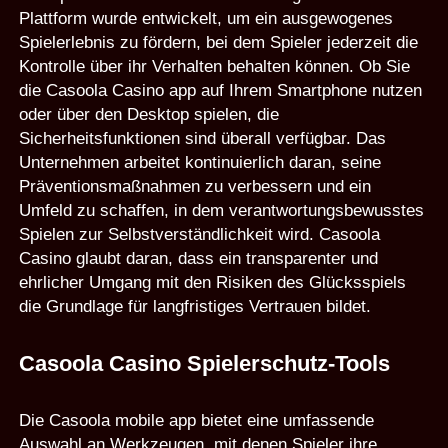
Plattform wurde entwickelt, um ein ausgewogenes
Spielerlebnis zu fördern, bei dem Spieler jederzeit die
Kontrolle über ihr Verhalten behalten können. Ob Sie
die Casoola Casino app auf Ihrem Smartphone nutzen
oder über den Desktop spielen, die
Sicherheitsfunktionen sind überall verfügbar. Das
Unternehmen arbeitet kontinuierlich daran, seine
Präventionsmaßnahmen zu verbessern und ein
Umfeld zu schaffen, in dem verantwortungsbewusstes
Spielen zur Selbstverständlichkeit wird. Casoola
Casino glaubt daran, dass ein transparenter und
ehrlicher Umgang mit den Risiken des Glücksspiels
die Grundlage für langfristiges Vertrauen bildet.
Casoola Casino Spielerschutz-Tools
Die Casoola mobile app bietet eine umfassende
Auswahl an Werkzeugen, mit denen Spieler ihre