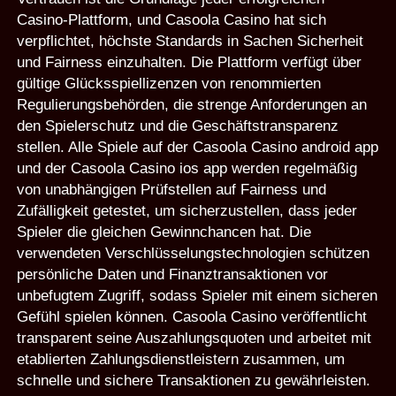
Casino-Plattform, und Casoola Casino hat sich
verpflichtet, höchste Standards in Sachen Sicherheit
und Fairness einzuhalten. Die Plattform verfügt über
gültige Glücksspiellizenzen von renommierten
Regulierungsbehörden, die strenge Anforderungen an
den Spielerschutz und die Geschäftstransparenz
stellen. Alle Spiele auf der Casoola Casino android app
und der Casoola Casino ios app werden regelmäßig
von unabhängigen Prüfstellen auf Fairness und
Zufälligkeit getestet, um sicherzustellen, dass jeder
Spieler die gleichen Gewinnchancen hat. Die
verwendeten Verschlüsselungstechnologien schützen
persönliche Daten und Finanztransaktionen vor
unbefugtem Zugriff, sodass Spieler mit einem sicheren
Gefühl spielen können. Casoola Casino veröffentlicht
transparent seine Auszahlungsquoten und arbeitet mit
etablierten Zahlungsdienstleistern zusammen, um
schnelle und sichere Transaktionen zu gewährleisten.