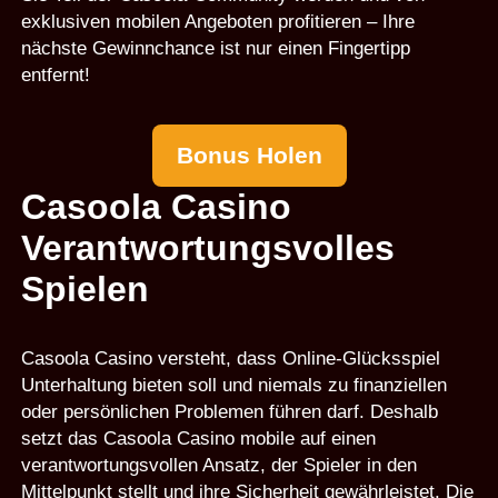
exklusiven mobilen Angeboten profitieren – Ihre
nächste Gewinnchance ist nur einen Fingertipp
entfernt!
Bonus Holen
Casoola Casino
Verantwortungsvolles
Spielen
Casoola Casino versteht, dass Online-Glücksspiel
Unterhaltung bieten soll und niemals zu finanziellen
oder persönlichen Problemen führen darf. Deshalb
setzt das Casoola Casino mobile auf einen
verantwortungsvollen Ansatz, der Spieler in den
Mittelpunkt stellt und ihre Sicherheit gewährleistet. Die