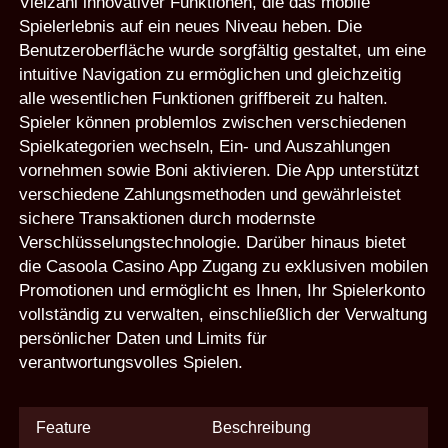
Vielzahl innovativer Funktionen, die das mobile
Spielerlebnis auf ein neues Niveau heben. Die
Benutzeroberfläche wurde sorgfältig gestaltet, um eine
intuitive Navigation zu ermöglichen und gleichzeitig
alle wesentlichen Funktionen griffbereit zu halten.
Spieler können problemlos zwischen verschiedenen
Spielkategorien wechseln, Ein- und Auszahlungen
vornehmen sowie Boni aktivieren. Die App unterstützt
verschiedene Zahlungsmethoden und gewährleistet
sichere Transaktionen durch modernste
Verschlüsselungstechnologie. Darüber hinaus bietet
die Casoola Casino App Zugang zu exklusiven mobilen
Promotionen und ermöglicht es Ihnen, Ihr Spielerkonto
vollständig zu verwalten, einschließlich der Verwaltung
persönlicher Daten und Limits für
verantwortungsvolles Spielen.
Feature
Beschreibung