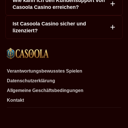
Wie kann ich den Kundensupport von
Casoola Casino erreichen?
Ist Casoola Casino sicher und
lizenziert?
Verantwortungsbewusstes Spielen
Datenschutzerklärung
Allgemeine Geschäftsbedingungen
Kontakt