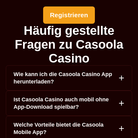
Registrieren
Häufig gestellte
Fragen zu Casoola
Casino
Wie kann ich die Casoola Casino App
herunterladen?
Ist Casoola Casino auch mobil ohne
App-Download spielbar?
Welche Vorteile bietet die Casoola
Mobile App?